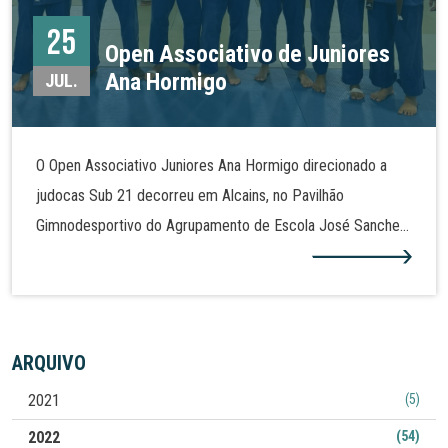
25
Open Associativo de Juniores
Ana Hormigo
JUL.
O Open Associativo Juniores Ana Hormigo direcionado a
judocas Sub 21 decorreu em Alcains, no Pavilhão
Gimnodesportivo do Agrupamento de Escola José Sanches
e São Vicente da beira. Em representação da Associação
Escola de Judo Ana Hormigo, Beatriz Grecu conquistou a
medalha de ouro na categoria de -48 kg, enquanto Beatriz
Barata arrecadou a medalha de bronze na mesma categoria.
ARQUIVO
Em -57 kg, Madalena Cruz sagrou-se vice-campeã da prova,
2021
(5)
conquistando a medalha de prata, e Giovana Aznar alcançou
o bronze na categoria de -70 kg. Do mesmo clube
2022
(54)