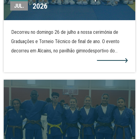
2026
JUL.
Decorreu no domingo 26 de julho a nossa cerimónia de
Graduações e Torneio Técnico de final de ano. O evento
decorreu em Alcains, no pavilhão gimnodesportivo do
Agrupamento de Escola José Sanches e São Vicente da
Beira. Alguns dos nossos judocas realizaram assim nova
graduação e demonstraram as técnicas de judo tanto no
solo como em pé. Mais fotos na nossa galeria!