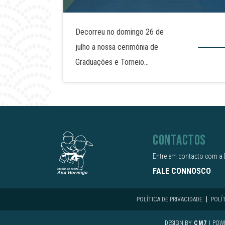
Decorreu no domingo 26 de
julho a nossa cerimónia de
Graduações e Torneio
Técnico de final de ano. O
evento decorreu em Alcains,
no pavilhão gimnodesportivo
do Agrupamento de Escola
CONTACTOS
José Sanches e São Vicente
da Beira. Alguns dos nossos
Entre em contacto com a 
judocas realizaram assim
FALE CONNOSCO
nova graduação e
demonstraram as técnicas de
POLÍTICA DE PRIVACIDADE
POLÍ
judo tanto no solo como em
DESIGN BY
CM7
|
POW