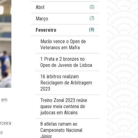
Abril
(2)
Março
(7)
Fevereiro
(9)
Murilo vence o Open de
Veteranos em Mafra
1 Prata e 2 bronzes no
Open de Juvenis de Lisboa
16 árbitros realizam
Reciclagem de Arbitragem
2023
u em
Treino Zonal 2023 reúne
quase meia centena de
judocas em Alcains
rceira
8 atletas rumam ao
Campeonato Nacional
so
Júnior