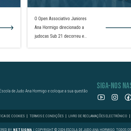
O Open Associativo Juniores
Ana Hormigo direcionado a
judocas Sub 21 decorreu em
Alcains, no Pavilhão
Gimnodesportivo do
Agrupamento de Escola José
Sanches e São Vicente da
beira. Em representação da
SIGA-NOS NA
Associação Escola de Judo
Escola de Judo Ana Hormigo e coloque a sua questão
Ana Hormigo, Beatriz Grecu
conquistou a medalha de ouro
na categoria de -48 kg,
TICA DE COOKIES
TERMOS E CONDIÇÕES
LIVRO DE RECLAMAÇÕES ELECTRÓNICO
enquanto Beatriz Barata
ERED BY
NETSIGMA
|
COPYRIGHT © 2026 ESCOLA DE JUDO ANA HORMIGO. TODOS OS 