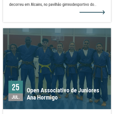
decorreu em Alcains, no pavilhão gimnodesportivo do
Agrupamento de Escola José Sanches e São Vicente da
Beira. Alguns dos nossos judocas realizaram assim nova
graduação e demonstraram as técnicas de judo tanto no
solo como em pé. Mais fotos na nossa galeria!
25
Open Associativo de Juniores
Ana Hormigo
JUL.