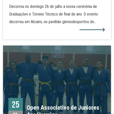
Decorreu no domingo 26 de julho a nossa cerimónia de
Graduações e Torneio Técnico de final de ano. O evento
decorreu em Alcains, no pavilhão gimnodesportivo do
Agrupamento de Escola José Sanches e São Vicente da
Beira. Alguns dos nossos judocas realizaram assim nova
graduação e demonstraram as técnicas de judo tanto no
solo como em pé. Mais fotos na nossa galeria!
25
Open Associativo de Juniores