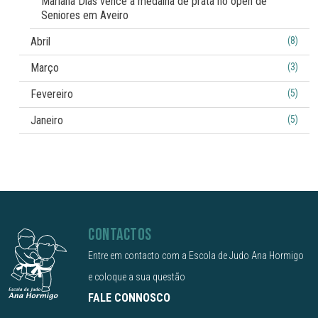
Mariana Dias vence a medalha de prata no open de
Seniores em Aveiro
Abril
(8)
Março
(3)
Fevereiro
(5)
Janeiro
(5)
CONTACTOS
Entre em contacto com a Escola de Judo Ana Hormigo
e coloque a sua questão
FALE CONNOSCO