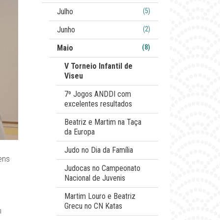
Julho
(5)
Junho
(2)
Maio
(8)
V Torneio Infantil de
Viseu
7º Jogos ANDDI com
excelentes resultados
Beatriz e Martim na Taça
da Europa
Judo no Dia da Família
ens
Judocas no Campeonato
Nacional de Juvenis
Martim Louro e Beatriz
Grecu no CN Katas
m