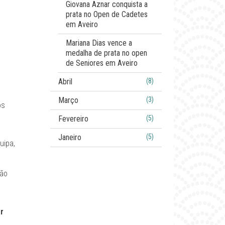
Giovana Aznar conquista a
prata no Open de Cadetes
em Aveiro
Mariana Dias vence a
medalha de prata no open
de Seniores em Aveiro
Abril
(8)
Março
(3)
ós
Fevereiro
(5)
Janeiro
(5)
uipa,
ção
or