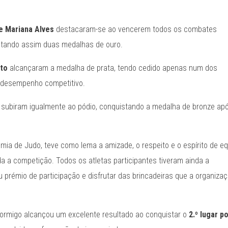
e Mariana Alves
destacaram-se ao vencerem todos os combates
stando assim duas medalhas de ouro.
nto
alcançaram a medalha de prata, tendo cedido apenas num dos
 desempenho competitivo.
subiram igualmente ao pódio, conquistando a medalha de bronze ap
ia de Judo, teve como lema a amizade, o respeito e o espírito de eq
a a competição. Todos os atletas participantes tiveram ainda a
u prémio de participação e disfrutar das brincadeiras que a organiza
 Hormigo alcançou um excelente resultado ao conquistar o
2.º lugar p