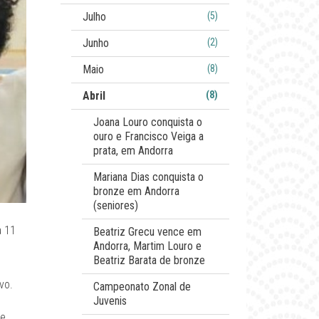
Julho
(5)
Junho
(2)
Maio
(8)
Abril
(8)
Joana Louro conquista o
ouro e Francisco Veiga a
prata, em Andorra
Mariana Dias conquista o
bronze em Andorra
(seniores)
a 11
Beatriz Grecu vence em
Andorra, Martim Louro e
Beatriz Barata de bronze
vo.
Campeonato Zonal de
Juvenis
de