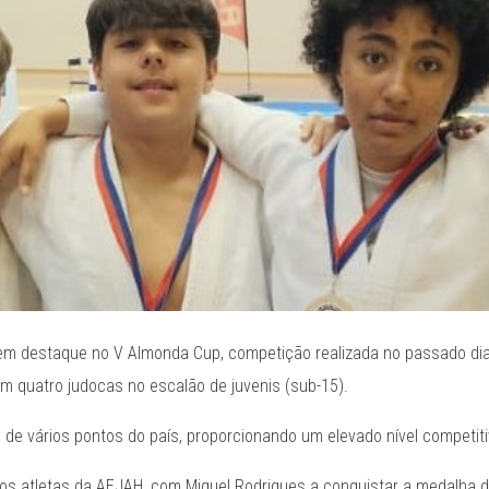
em destaque no V Almonda Cup, competição realizada no passado di
m quatro judocas no escalão de juvenis (sub-15).
 de vários pontos do país, proporcionando um elevado nível competiti
re os atletas da AEJAH, com Miguel Rodrigues a conquistar a medalha 